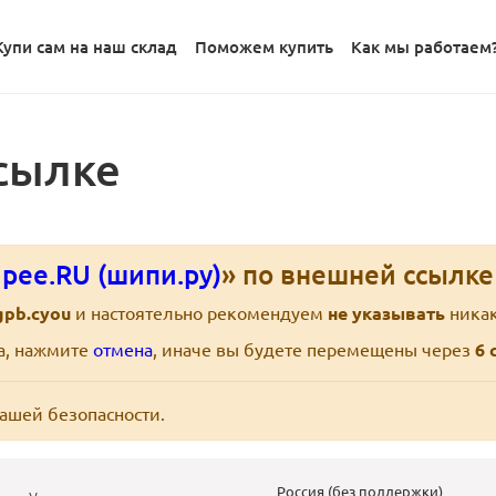
Купи сам на наш склад
Поможем купить
Как мы работаем
сылке
pee.RU (шипи.ру)
» по внешней ссылк
gpb.cyou
и настоятельно рекомендуем
не указывать
никак
ра, нажмите
отмена
, иначе вы будете перемещены через
6
с
вашей безопасности.
Россия (без поддержки)