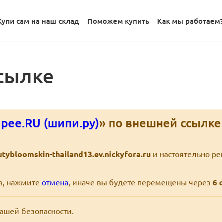
Купи сам на наш склад
Поможем купить
Как мы работаем
сылке
pee.RU (шипи.ру)
» по внешней ссылк
tybloomskin-thailand13.ev.nickyfora.ru
и настоятельно р
ра, нажмите
отмена
, иначе вы будете перемещены через
6
с
вашей безопасности.