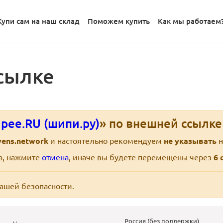
Купи сам на наш склад
Поможем купить
Как мы работаем
сылке
pee.RU (шипи.ру)
» по внешней ссылк
vens.network
и настоятельно рекомендуем
не указывать
н
ра, нажмите
отмена
, иначе вы будете перемещены через
6
с
вашей безопасности.
Россия (без поддержки)