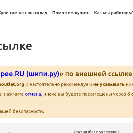
Купи сам на наш склад
Поможем купить
Как мы работаем
сылке
pee.RU (шипи.ру)
» по внешней ссылк
outlet.org
и настоятельно рекомендуем
не указывать
ник
ра, нажмите
отмена
, иначе вы будете перемещены через
6
с
вашей безопасности.
Россия (без поддержки)