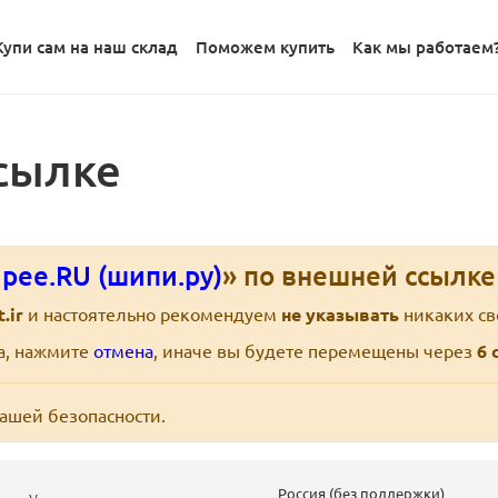
Купи сам на наш склад
Поможем купить
Как мы работаем
сылке
pee.RU (шипи.ру)
» по внешней ссылк
t.ir
и настоятельно рекомендуем
не указывать
никаких св
ра, нажмите
отмена
, иначе вы будете перемещены через
6
с
вашей безопасности.
Россия (без поддержки)