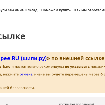
Купи сам на наш склад
Поможем купить
Как мы работаем
сылке
pee.RU (шипи.ру)
» по внешней ссылк
ark.no
и настоятельно рекомендуем
не указывать
никаких
ра, нажмите
отмена
, иначе вы будете перемещены через
6
с
вашей безопасности.
Россия (без поддержки)