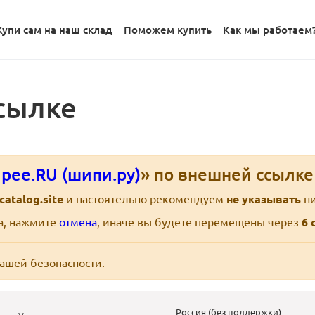
Купи сам на наш склад
Поможем купить
Как мы работаем
сылке
pee.RU (шипи.ру)
» по внешней ссылк
catalog.site
и настоятельно рекомендуем
не указывать
ни
ра, нажмите
отмена
, иначе вы будете перемещены через
6
с
вашей безопасности.
Россия (без поддержки)