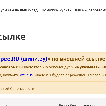
Купи сам на наш склад
Поможем купить
Как мы работаем
сылке
pee.RU (шипи.ру)
» по внешней ссылк
ivennapa.ru
и настоятельно рекомендуем
не указывать
ник
ра, нажмите
отмена
, иначе вы будете перемещены через
6
с
вашей безопасности.
Россия (без поддержки)