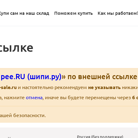
Купи сам на наш склад
Поможем купить
Как мы работаем
сылке
pee.RU (шипи.ру)
» по внешней ссылк
-sale.ru
и настоятельно рекомендуем
не указывать
никаки
ра, нажмите
отмена
, иначе вы будете перемещены через
6
с
вашей безопасности.
Россия (без поддержки)