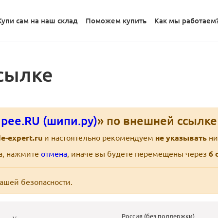
Купи сам на наш склад
Поможем купить
Как мы работаем
сылке
pee.RU (шипи.ру)
» по внешней ссылк
e-expert.ru
и настоятельно рекомендуем
не указывать
ни
ра, нажмите
отмена
, иначе вы будете перемещены через
6
с
вашей безопасности.
Россия (без поддержки)