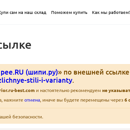
Купи сам на наш склад
Поможем купить
Как мы работаем
сылке
pee.RU (шипи.ру)
» по внешней ссылк
ichnye-stili-i-varianty
.
rior.ru-best.com
и настоятельно рекомендуем
не указыва
ра, нажмите
отмена
, иначе вы будете перемещены через
6
с
вашей безопасности.