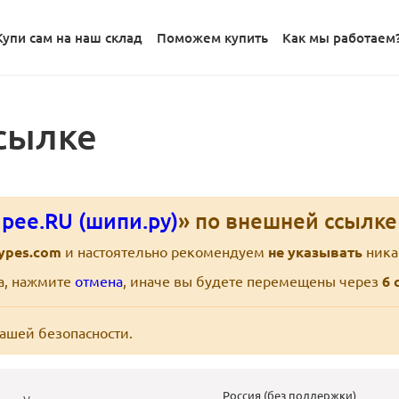
Купи сам на наш склад
Поможем купить
Как мы работаем
сылке
pee.RU (шипи.ру)
» по внешней ссылк
types.com
и настоятельно рекомендуем
не указывать
ника
ра, нажмите
отмена
, иначе вы будете перемещены через
6
с
вашей безопасности.
Россия (без поддержки)