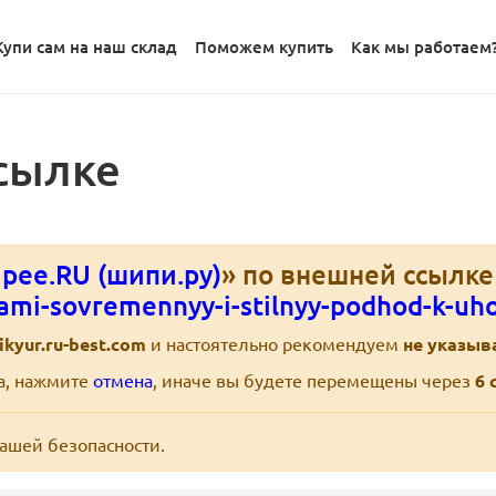
Купи сам на наш склад
Поможем купить
Как мы работаем
сылке
pee.RU (шипи.ру)
» по внешней ссылк
ami-sovremennyy-i-stilnyy-podhod-k-uh
kyur.ru-best.com
и настоятельно рекомендуем
не указыв
ра, нажмите
отмена
, иначе вы будете перемещены через
6
с
вашей безопасности.