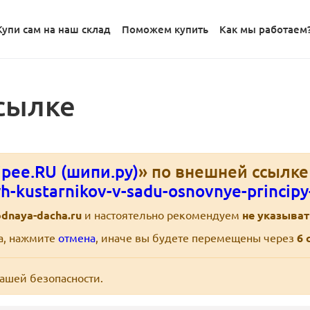
Купи сам на наш склад
Поможем купить
Как мы работаем
сылке
pee.RU (шипи.ру)
» по внешней ссылк
yh-kustarnikov-v-sadu-osnovnye-principy
odnaya-dacha.ru
и настоятельно рекомендуем
не указыват
ра, нажмите
отмена
, иначе вы будете перемещены через
6
с
вашей безопасности.