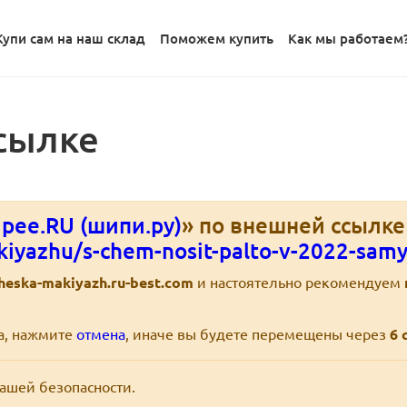
Купи сам на наш склад
Поможем купить
Как мы работаем
сылке
pee.RU (шипи.ру)
» по внешней ссылк
kiyazhu/s-chem-nosit-palto-v-2022-samy
heska-makiyazh.ru-best.com
и настоятельно рекомендуем
ра, нажмите
отмена
, иначе вы будете перемещены через
6
с
вашей безопасности.