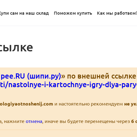
Купи сам на наш склад
Поможем купить
Как мы работаем
сылке
pee.RU (шипи.ру)
» по внешней ссылке
ti/nastolnye-i-kartochnye-igry-dlya-pary
hologiyaotnoshenij.com
и настоятельно рекомендуем
не у
ра, нажмите
отмена
, иначе вы будете перемещены через
6
с