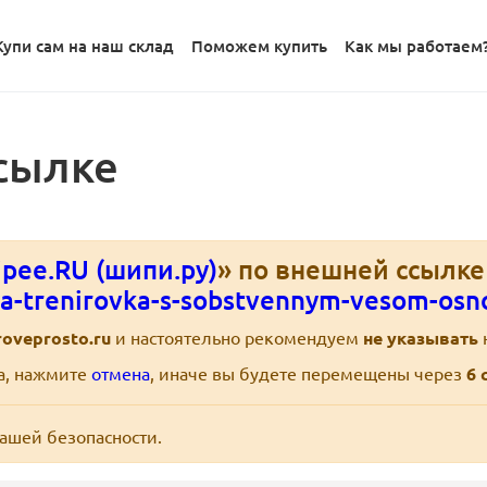
Купи сам на наш склад
Поможем купить
Как мы работаем
сылке
pee.RU (шипи.ру)
» по внешней ссылке
aya-trenirovka-s-sobstvennym-vesom-osno
roveprosto.ru
и настоятельно рекомендуем
не указывать
ра, нажмите
отмена
, иначе вы будете перемещены через
6
с
вашей безопасности.